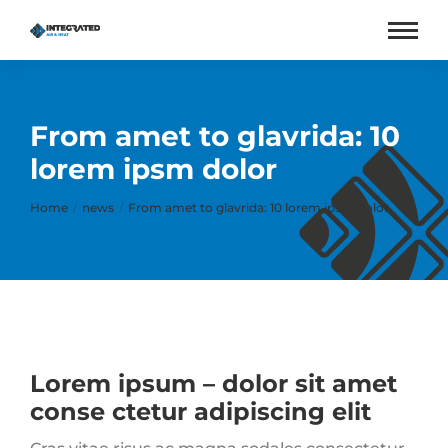
From amet to glavrida: 10
lorem ipsm dolor
You are here:
Home
news
From amet to glavrida: 10 lorem ipsm dolor
Lorem ipsum – dolor sit amet
conse ctetur adipiscing elit